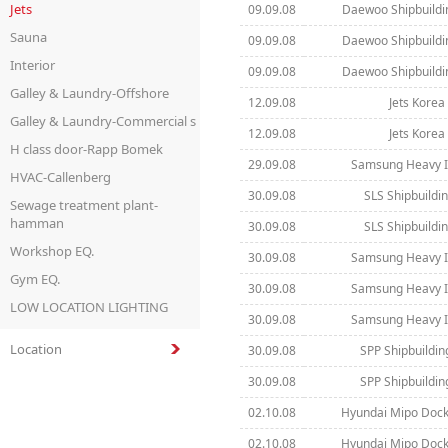
Jets
09.09.08
Daewoo Shipbuildi
Sauna
09.09.08
Daewoo Shipbuildi
Interior
09.09.08
Daewoo Shipbuildi
Galley & Laundry-Offshore
12.09.08
Jets Korea 
Galley & Laundry-Commercial s
12.09.08
Jets Korea 
H class door-Rapp Bomek
29.09.08
Samsung Heavy In
HVAC-Callenberg
30.09.08
SLS Shipbuildin
Sewage treatment plant-
hamman
30.09.08
SLS Shipbuildin
Workshop EQ.
30.09.08
Samsung Heavy In
Gym EQ.
30.09.08
Samsung Heavy In
LOW LOCATION LIGHTING
30.09.08
Samsung Heavy In
Location
30.09.08
SPP Shipbuilding
30.09.08
SPP Shipbuilding
02.10.08
Hyundai Mipo Dock
02.10.08
Hyundai Mipo Dock